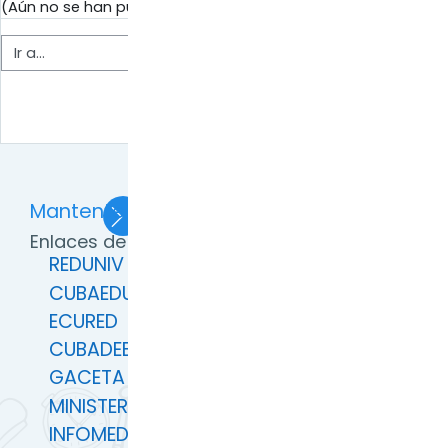
(Aún no se han publicado noticias.)
Ir a...
Siguiente actividad
Líneas de investigación →
Mantente en contacto
Enlaces de Interés
REDUNIV
CUBAEDUCA
ECURED
CUBADEBATE
GACETA OFICIAL
MINISTERIO EDUCACIÓN SUPERIOR
INFOMED