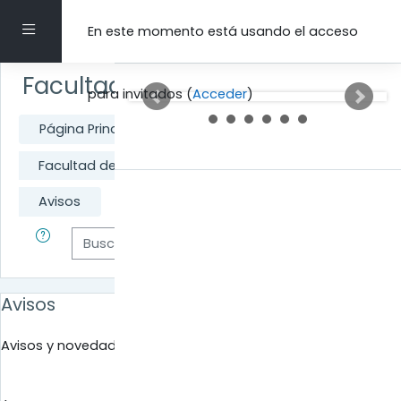
Salta al contenido principal
Panel lateral
En este momento está usando el acceso
Facultad de Educación Infantil
para invitados (
Acceder
)
Página Principal
Cursos
Facultad de Educación Infantil
General
Avisos
Buscar en los foros
Buscar 
Avisos
Avisos y novedades generales