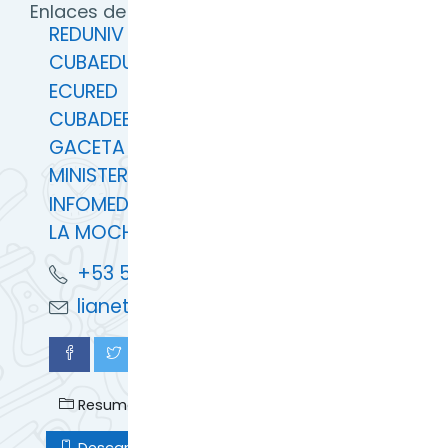
Enlaces de Interés
REDUNIV
CUBAEDUCA
ECURED
CUBADEBATE
GACETA OFICIAL
MINISTERIO EDUCACIÓN SUPERIOR
INFOMED
LA MOCHILA
+53 59932432 +53 72601188
lianetgh@ucpejv.edu.cu
Resumen de retención de datos