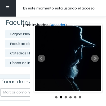
Salta al contenido principal
Panel lateral
En este momento está usando el acceso
Facultad de Educación Infantil
para invitados (
Acceder
)
Página Principal
Cursos
Facultad de Educación Infantil
Catédras Honoríficas
Líneas de investigación
Líneas de investigación
Marcar como hecha