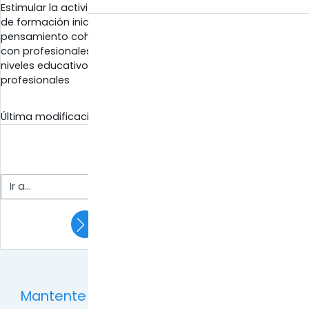
Estimular la actividad científica-investigativa en el proceso
de formación inicial y permanente de los docentes desde un
pensamiento coherente, dialéctico y humanista de conjunto
con profesionales, investigadores y organizaciones de otros
niveles educativos para la solución de problemas
profesionales
Última modificación: miércoles, 3 de mayo de 2023, 16:05
Actividad previa
← Avisos
Ir a...
Siguiente actividad
OBJETIVO GENERAL →
Mantente en contacto