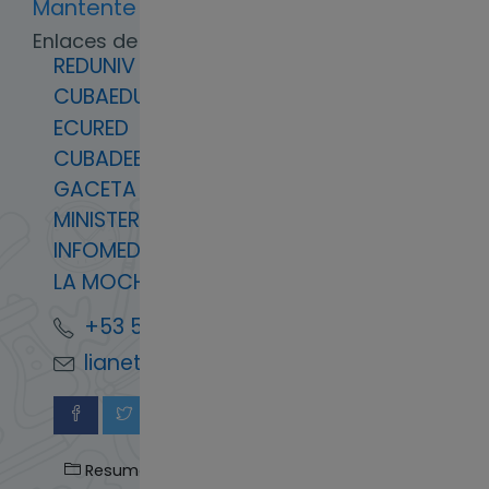
Mantente en contacto
Enlaces de Interés
REDUNIV
CUBAEDUCA
ECURED
CUBADEBATE
GACETA OFICIAL
MINISTERIO EDUCACIÓN SUPERIOR
INFOMED
LA MOCHILA
+53 59932432 +53 72601188
lianetgh@ucpejv.edu.cu
Resumen de retención de datos