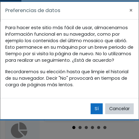
Salta al contenido principal
×
Preferencias de datos
Panel lateral
En este momento está usando el acceso
Facultad de Lenguas
Para hacer este sitio más fácil de usar, almacenamos
para invitados (
Acceder
)
información funcional en su navegador, como por
Extranjeras
ejemplo los contenidos del último mosaico que abrió.
Esto permanece en su máquina por un breve periodo de
tiempo por si visita la página de nuevo. No lo utilizamos
Página Principal
Cursos
para realizar un seguimiento. ¿Está de acuerdo?
Facultad de Lenguas Extranjeras
Recordaremos su elección hasta que limpie el historial
de su navegador. Decir "No" provocará en tiempos de
carga de páginas más lentos.
Avisos
Sí
Cancelar