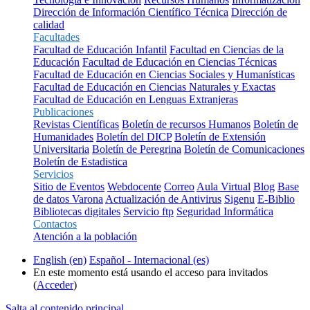
Dirección de Información Científico Técnica
Dirección de
calidad
Facultades
Facultad de Educación Infantil
Facultad en Ciencias de la
Educación
Facultad de Educación en Ciencias Técnicas
Facultad de Educación en Ciencias Sociales y Humanísticas
Facultad de Educación en Ciencias Naturales y Exactas
Facultad de Educación en Lenguas Extranjeras
Publicaciones
Revistas Científicas
Boletín de recursos Humanos
Boletín de
Humanidades
Boletín del DICP
Boletín de Extensión
Universitaria
Boletín de Peregrina
Boletín de Comunicaciones
Boletín de Estadistica
Servicios
Sitio de Eventos
Webdocente
Correo
Aula Virtual
Blog
Base
de datos Varona
Actualización de Antivirus
Sigenu
E-Biblio
Bibliotecas digitales
Servicio ftp
Seguridad Informática
Contactos
Atención a la población
English ‎(en)‎
Español - Internacional ‎(es)‎
En este momento está usando el acceso para invitados
(
Acceder
)
Salta al contenido principal