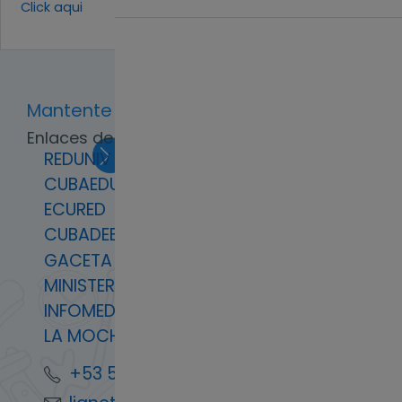
Click aqui
Mantente en contacto
Enlaces de Interés
REDUNIV
CUBAEDUCA
ECURED
CUBADEBATE
GACETA OFICIAL
MINISTERIO EDUCACIÓN SUPERIOR
INFOMED
LA MOCHILA
+53 59932432 +53 72601188