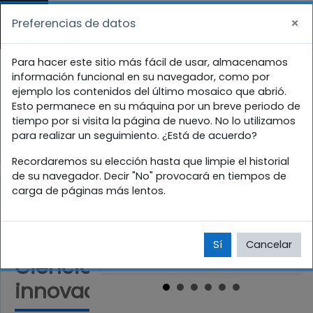
Salta al contenido principal
×
Preferencias de datos
Panel lateral
En este momento está usando el acceso
Direcciones
Para hacer este sitio más fácil de usar, almacenamos
para invitados (
Acceder
)
información funcional en su navegador, como por
ejemplo los contenidos del último mosaico que abrió.
Página Principal
Cursos
Direcciones
Esto permanece en su máquina por un breve periodo de
tiempo por si visita la página de nuevo. No lo utilizamos
Ciencia tecnologia e innovación
para realizar un seguimiento. ¿Está de acuerdo?
Recordaremos su elección hasta que limpie el historial
de su navegador. Decir "No" provocará en tiempos de
carga de páginas más lentos.
Sí
Cancelar
Ciencia tecnologia e
innovación